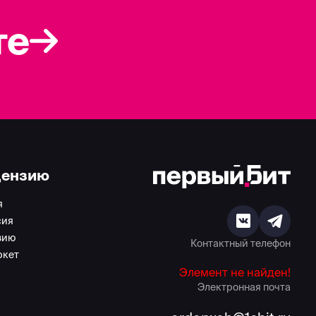
те
цензию
я
сия
зию
ООО "Лаборатория
Контактный телефон
Технологий"
ркет
Элемент не найден!
Электронная почта