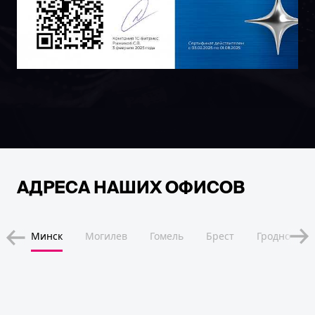
АДРЕСА НАШИХ ОФИСОВ
ск
Минск
Могилев
Гомель
Брест
Гродно