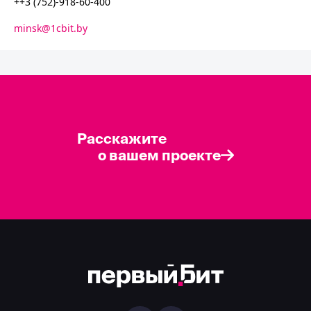
++3 (752)-918-60-400
minsk@1cbit.by
Расскажите
о вашем проекте