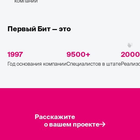
компании
Первый Бит — это
1997
9500
2000
Год основания компании
Специалистов в штате
Реализо
Расскажите
о вашем проекте