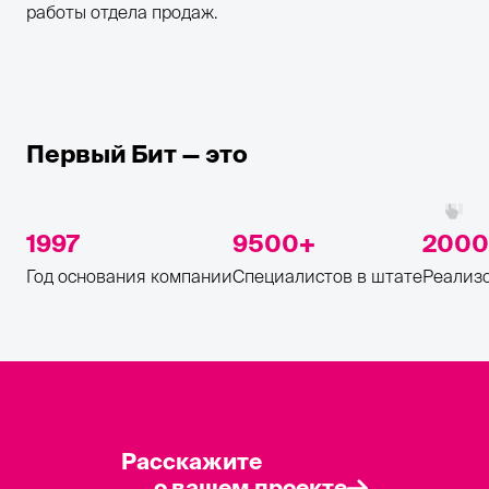
работы отдела продаж.
Первый Бит — это
1997
9500
2000
Год основания компании
Специалистов в штате
Реализо
Расскажите
о вашем проекте