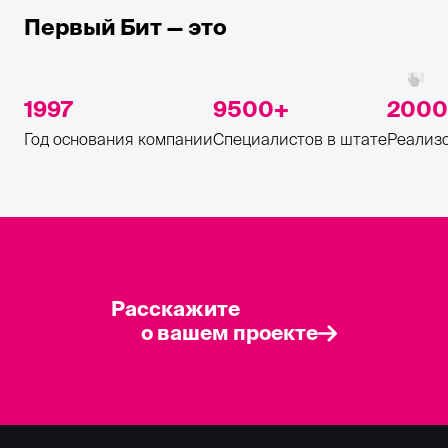
Первый Бит — это
1997
9500
2000
Год основания компании
Специалистов в штате
Реализо
Расскажите
о вашем проекте