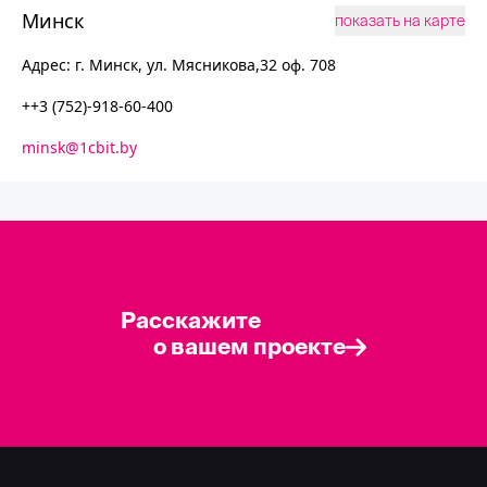
Минск
показать на карте
Адрес:
г. Минск, ул. Мясникова,32 оф. 708
++3 (752)-918-60-400
minsk@1cbit.by
Расскажите
о вашем проекте