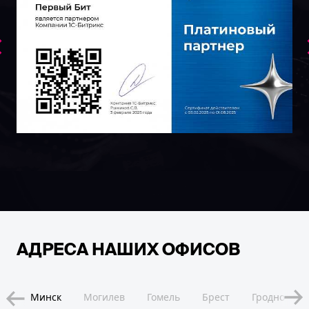
АДРЕСА НАШИХ ОФИСОВ
ск
Минск
Могилев
Гомель
Брест
Гродно